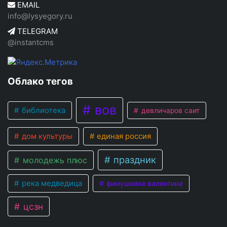
EMAIL
info@lysyegory.ru
TELEGRAM
@instantcms
Облако тегов
вов
библиотека
девличаров саит
дом культуры
единая россия
праздник
молодежь плюс
река медведица
фимушкина валентина
цсзн