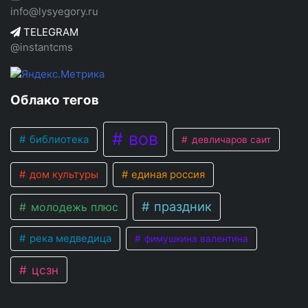
info@lysyegory.ru
TELEGRAM
@instantcms
Облако тегов
вов
библиотека
девличаров саит
дом культуры
единая россия
праздник
молодежь плюс
река медведица
фимушкина валентина
цсзн