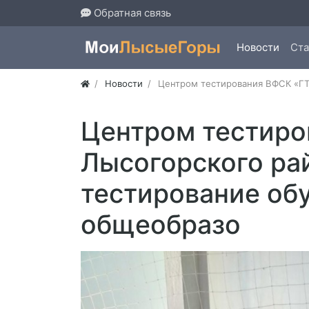
Обратная связь
Новости
Ста
Новости
Центром тестирования ВФСК «ГТ
Центром тестиро
Лысогорского ра
тестирование об
общеобразо