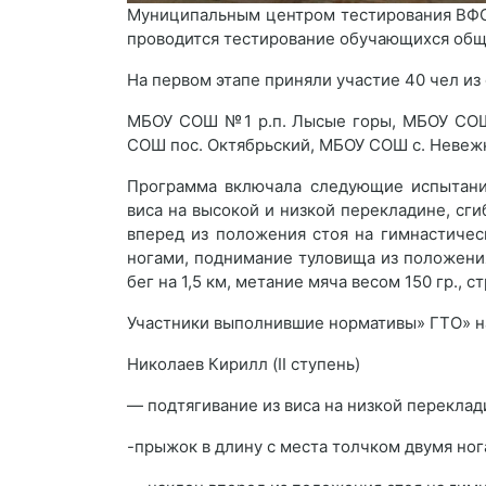
Муниципальным центром тестирования ВФС
проводится тестирование обучающихся общео
На первом этапе приняли участие 40 чел и
МБОУ СОШ №1 р.п. Лысые горы, МБОУ СОШ 
СОШ пос. Октябрьский, МБОУ СОШ с. Невеж
Программа включала следующие испытания
виса на высокой и низкой перекладине, сги
вперед из положения стоя на гимнастичес
ногами, поднимание туловища из положения
бег на 1,5 км, метание мяча весом 150 гр., 
Участники выполнившие нормативы» ГТО» на
Николаев Кирилл (II ступень)
— подтягивание из виса на низкой переклади
-прыжок в длину с места толчком двумя ног