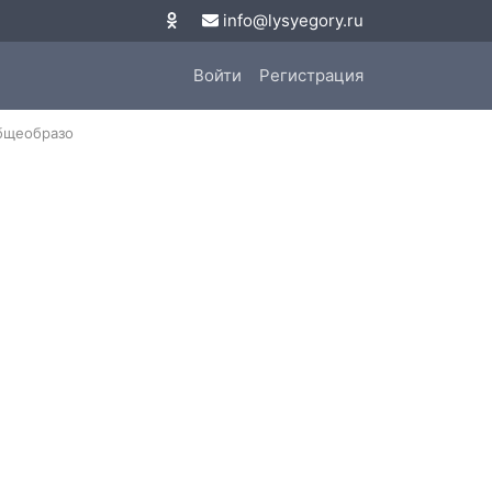
info@lysyegory.ru
Войти
Регистрация
бщеобразо