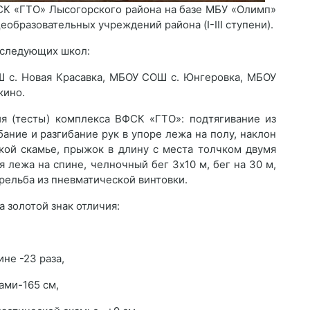
К «ГТО» Лысогорского района на базе МБУ «Олимп»
бразовательных учреждений района (I-III ступени).
з следующих школ:
с. Новая Красавка, МБОУ СОШ с. Юнгеровка, МБОУ
кино.
 (тесты) комплекса ВФСК «ГТО»: подтягивание из
бание и разгибание рук в упоре лежа на полу, наклон
кой скамье, прыжок в длину с места толчком двумя
 лежа на спине, челночный бег 3х10 м, бег на 30 м,
стрельба из пневматической винтовки.
 золотой знак отличия:
не -23 раза,
ами-165 см,