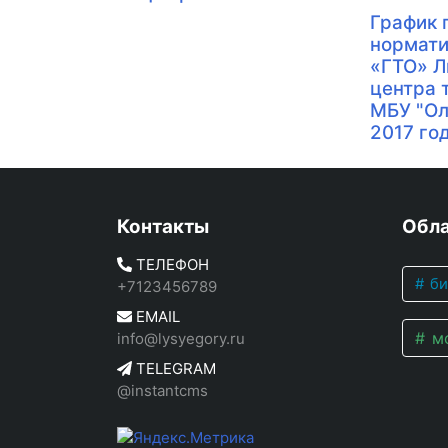
График 
нормат
«ГТО» Л
центра 
МБУ "Ол
2017 го
Контакты
Обла
ТЕЛЕФОН
би
+7123456789
EMAIL
мо
info@lysyegory.ru
TELEGRAM
@instantcms