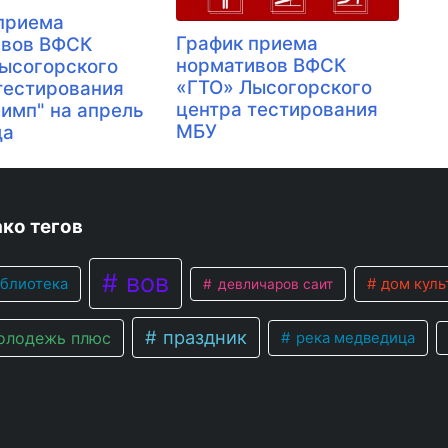
приема
График приема
ивов ВФСК
нормативов ВФСК
ысогорского
«ГТО» Лысогорского
тестирования
центра тестирования
имп" на апрель
МБУ
да
ко тегов
вов
блиотека
дом куль
девличаров саит
праздник
лодежь плюс
река медведица