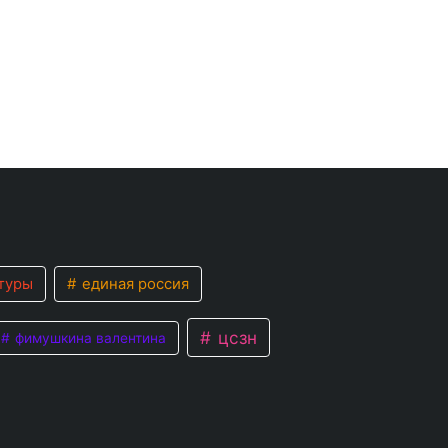
туры
единая россия
цсзн
фимушкина валентина