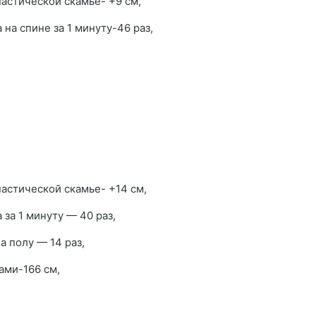
астической скамье- +9 см,
а спине за 1 минуту-46 раз,
астической скамье- +14 см,
за 1 минуту — 40 раз,
а полу — 14 раз,
ами-166 см,