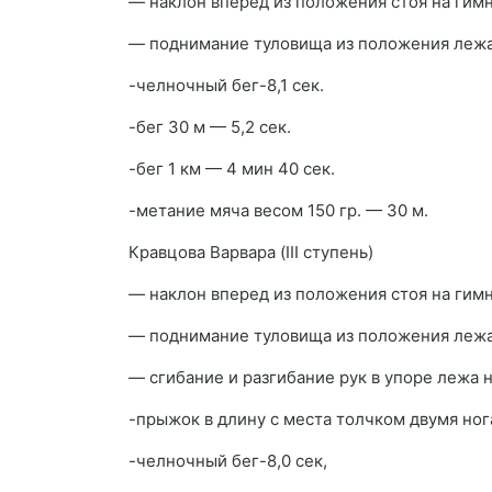
— наклон вперед из положения стоя на гимн
— поднимание туловища из положения лежа н
-челночный бег-8,1 сек.
-бег 30 м — 5,2 сек.
-бег 1 км — 4 мин 40 сек.
-метание мяча весом 150 гр. — 30 м.
Кравцова Варвара (III ступень)
— наклон вперед из положения стоя на гимн
— поднимание туловища из положения лежа 
— сгибание и разгибание рук в упоре лежа н
-прыжок в длину с места толчком двумя ног
-челночный бег-8,0 сек,