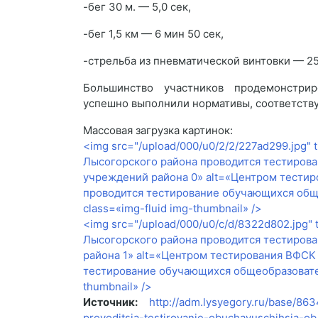
-бег 30 м. — 5,0 сек,
-бег 1,5 км — 6 мин 50 сек,
-стрельба из пневматической винтовки — 25
Большинство участников продемонстрир
успешно выполнили нормативы, соответств
Массовая загрузка картинок:
<img src="/upload/000/u0/2/2/227ad299.jpg"
Лысогорского района проводится тестиров
учреждений района 0» alt=«Центром тести
проводится тестирование обучающихся общ
class=«img-fluid img-thumbnail» />
<img src="/upload/000/u0/c/d/8322d802.jpg
Лысогорского района проводится тестиро
района 1» alt=«Центром тестирования ВФСК
тестирование обучающихся общеобразовател
thumbnail» />
Источник:
http://adm.lysyegory.ru/base/863
provoditsja-testirovanie-obuchayuschihsja-ob