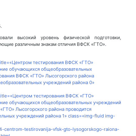
.
овали высокий уровень физической подготовки,
ующие различным знакам отличия ВФСК «ГТО».
 title=«Центром тестирования ВФСК «ГТО»
ание обучающихся общеобразовательных
рования ВФСК «ГТО» Лысогорского района
еобразовательных учреждений района 0»
" title=«Центром тестирования ВФСК «ГТО»
вание обучающихся общеобразовательных учреждений
 «ГТО» Лысогорского района проводится
ьных учреждений района 1» class=«img-fluid img-
4-centrom-testirovanija-vfsk-gto-lysogorskogo-raiona-
.html