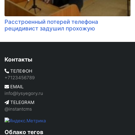
Расстроенный потерей телефона
рецидивист задушил прохожую
Контакты
ТЕЛЕФОН
+7123456789
EMAIL
info@lysyegory.ru
TELEGRAM
@instantcms
Облако тегов