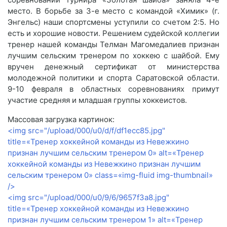
место. В борьбе за 3-е место с командой «Химик» (г.
Энгельс) наши спортсмены уступили со счетом 2:5. Но
есть и хорошие новости. Решением судейской коллегии
тренер нашей команды Телман Магомедалиев признан
лучшим сельским тренером по хоккею с шайбой. Ему
вручен денежный сертификат от министерства
молодежной политики и спорта Саратовской области.
9-10 февраля в областных соревнованиях примут
участие средняя и младшая группы хоккеистов.
Массовая загрузка картинок:
<img src="/upload/000/u0/d/f/df1ecc85.jpg"
title=«Тренер хоккейной команды из Невежкино
признан лучшим сельским тренером 0» alt=«Тренер
хоккейной команды из Невежкино признан лучшим
сельским тренером 0» class=«img-fluid img-thumbnail»
/>
<img src="/upload/000/u0/9/6/9657f3a8.jpg"
title=«Тренер хоккейной команды из Невежкино
признан лучшим сельским тренером 1» alt=«Тренер