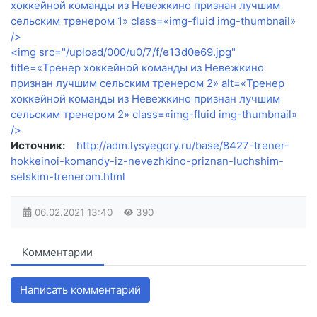
хоккейной команды из Невежкино признан лучшим
сельским тренером 1» class=«img-fluid img-thumbnail»
/>
<img src="/upload/000/u0/7/f/e13d0e69.jpg"
title=«Тренер хоккейной команды из Невежкино
признан лучшим сельским тренером 2» alt=«Тренер
хоккейной команды из Невежкино признан лучшим
сельским тренером 2» class=«img-fluid img-thumbnail»
/>
Источник:
http://adm.lysyegory.ru/base/8427-trener-
hokkeinoi-komandy-iz-nevezhkino-priznan-luchshim-
selskim-trenerom.html
06.02.2021
13:40
390
Комментарии
Написать комментарий