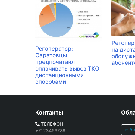
Регопер
​Регоператор:
на дист
Саратовцы
обслуж
предпочитают
абонент
оплачивать вывоз ТКО
дистанционными
способами
Контакты
Обла
ТЕЛЕФОН
би
+7123456789