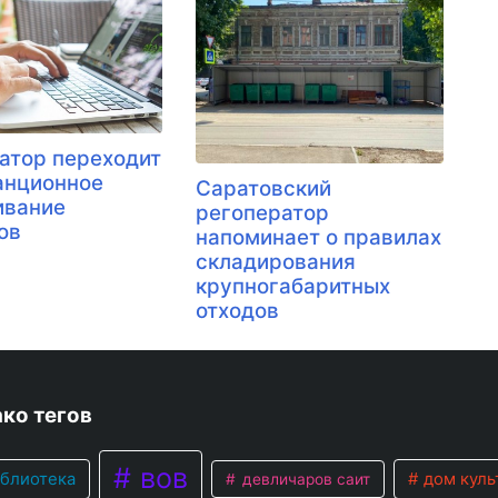
атор переходит
анционное
Саратовский
ивание
регоператор
ов
напоминает о правилах
складирования
крупногабаритных
отходов
ко тегов
вов
блиотека
дом куль
девличаров саит