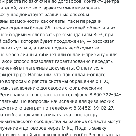
ом работа по заключению договоров, контакт-центра
жителей, которые стараются минимизировать
ах, у нас действуют различные способы
аны возможности как оплаты, так и передачи
же оценили более 85 тысяч жителей области и их
 необходимым следовать рекомендациям ВОЗ, при
работы, которая будет продолжена», — рассказал
латить услуги, а также подать необходимые
но через личный кабинет или онлайн-приемную для
 Такой способ позволяет гарантированно передать
енений в платежные документы. Оплату услуг
ежцентр.рф. Напомним, что при онлайн-оплате
По вопросам о работе системы обращения с ТКО,
ями, заключению договоров с юридическими
Регионального оператора по телефону: 8 800 222-64-
сплатным. По вопросам начислений для физических
счетного центра» по телефону: 8 (8452) 39-02-27.
атный звонок или написать в чат оператору.
имательского сообщества из районов области могут
олучением договоров через МФЦ. Подать заявку
работы выездной инспекционной службы Регоператора