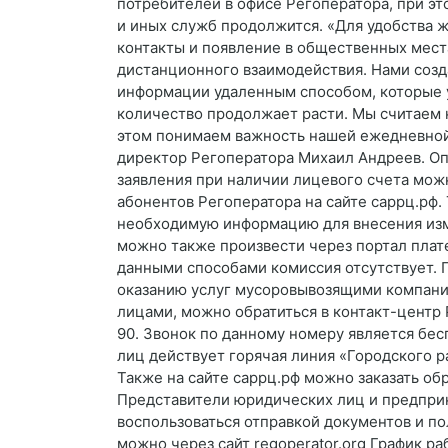
потребителей в офисе Регоператора, при эт
и иных служб продолжится. «Для удобства 
контакты и появление в общественных мест
дистанционного взаимодействия. Нами созд
информации удаленным способом, которые у
количество продолжает расти. Мы считаем
этом понимаем важность нашей ежедневной 
директор Регоператора Михаил Андреев. Оп
заявления при наличии лицевого счета мож
абонентов Регоператора на сайте саррц.рф.
необходимую информацию для внесения изм
можно также произвести через портал плат
данными способами комиссия отсутствует. 
оказанию услуг мусоровывозящими компани
лицами, можно обратиться в контакт-центр 
90. Звонок по данному номеру является бе
лиц действует горячая линия «Городского ра
Также на сайте саррц.рф можно заказать обр
Представители юридических лиц и предприн
воспользоваться отправкой документов и п
можно через сайт regoperator.org График 