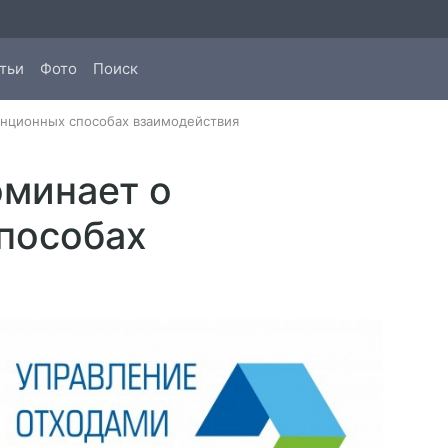
тьи
Фото
Поиск
анционных способах взаимодействия
оминает о
пособах