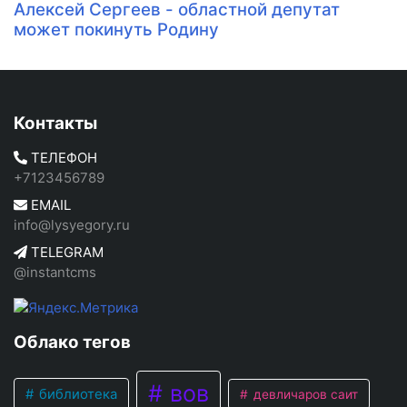
Алексей Сергеев - областной депутат
может покинуть Родину
Контакты
ТЕЛЕФОН
+7123456789
EMAIL
info@lysyegory.ru
TELEGRAM
@instantcms
Облако тегов
вов
библиотека
девличаров саит