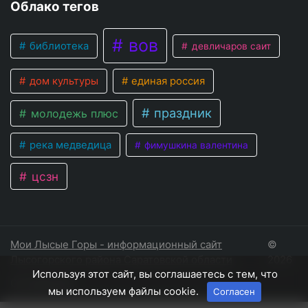
Облако тегов
вов
библиотека
девличаров саит
дом культуры
единая россия
праздник
молодежь плюс
река медведица
фимушкина валентина
цсзн
Мои Лысые Горы - информационный сайт
©
Лысогорского района Саратовской области
2026
Используя этот сайт, вы соглашаетесь с тем, что
Соглашение
мы используем файлы cookie.
Согласен